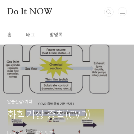
본문 바로가기
Do It NOW
홈
태그
방명록
알쓸신잡/기타
화학기상 증착(CVD)
by 두잇 나우
2020. 8. 25.