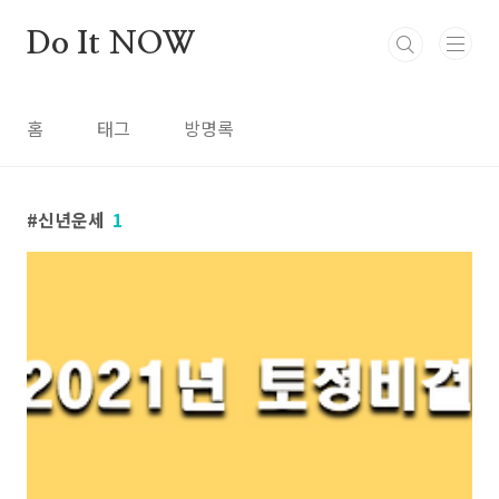
본문 바로가기
Do It NOW
홈
태그
방명록
신년운세
1