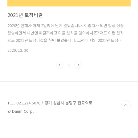
2021년 토정비결
2020년 한해가 이제 2일밖에 남지 않았습니다. 이맘때가 되면 항상 싱숭
생숭하면서 내년엔 어떨까하고 다들 생각들 많이하시죠? 저도 이런 생각
으로 2021년 토정비결을 한번 보았습니다. 그런데 저의 2021년 토정비
결은 매우 안좋더라고요. 좋게 나와야 기분이라도 좋은데 2021년의 토정
2020. 12. 30.
비결은 出入有險不安之象. 좋은때는 이미 지났으르로 한걸음 물러나 모
든일에서 손을 떼고 기다리라고 합니다. 여러분들의 2021년 토정비결은
1
어떤가요? 2020년이 지나가는 마지막 밤 2021년 토정비결을 한번 보시
죠. 2021년 토정비결 2021년 토정비결을 보기위해서는 우선 자신의 생
년월일을 음력으로 알고 있어야 합니다. 음력날짜 변환은 네이버등의 포
털에서 간단하게 변환하시면 됩니다. 생년월일을 음력으로 변환하였으
면, 아래..
TEL. 02.1234.5678 / 경기 성남시 분당구 판교역로
© Daum Corp.