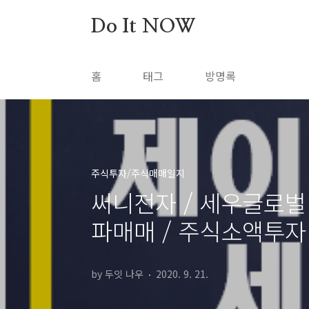
본문 바로가기
Do It NOW
홈
태그
방명록
주식투자/주식매매일지
써니전자 / 세우글로벌 
파매매 / 주식소액투자
by 두잇 나우
2020. 9. 21.