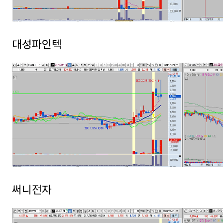
대성파인텍
써니전자