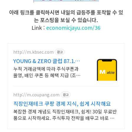
아래 링크를 클릭하시면 내일의 급등주를 포착할 수 있
는 포스팅을 보실 수 있습니다.
Link :
economicjayu.com/36
http://m.kbsec.com
광고
YOUNG & ZERO 클럽 87.1.1이
후 출생 대상
누적 거래금액에 따라 주식쿠폰과
올영, 배민 쿠폰 등 혜택 지급 (조건
충족 시) 매월 스타벅스 아메리카노,
무신사 3만원 쿠폰 등 추첨 제공 (조
건 충족 시)
http://m.coupang.com
광고
직장인재테크 쿠팡 경제 지식, 쉽게 시작해요
복잡한 경제 개념도 직장인재테크, 쉽게! 30일 무료반
품으로 시작하세요. 주식투자 전략을 배우고 바로 실
천! 오늘주문 내일도착 로켓배송으로 시작하세요.