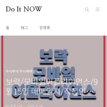
본문 바로가기
Do It NOW
홈
태그
방명록
주식투자/주식매매일지
보락/모바일어플라이언스/9
월15일 매매일지/직장인재테
크
by 두잇 나우
2020. 9. 16.