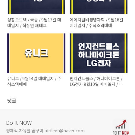
성창오토텍 / 국동 / 9월17일 매
에이치엘비생명과학 / 9월16일
매일지 / 직장인 재테크
매매일지 / 주식소액매매
유니크 / 9월14일 매매일지 / 주
인지컨트롤스 / 하나마이크론 /
식소액매매
LG전자 9월10일 매매일지 / 직
장인재테크
댓글
Do It NOW
경제적 자유를 꿈꾸며 airfleet@naver.com