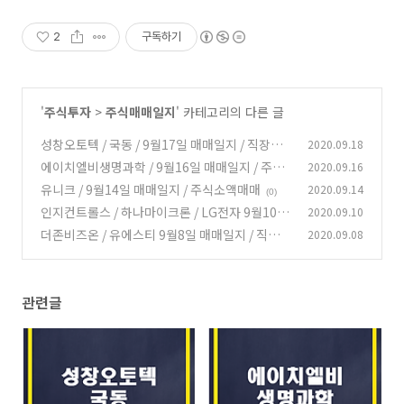
2
구독하기
'
주식투자
>
주식매매일지
' 카테고리의 다른 글
성창오토텍 / 국동 / 9월17일 매매일지 / 직장인
2020.09.18
재테크
에이치엘비생명과학 / 9월16일 매매일지 / 주식
2020.09.16
(0)
소액매매
유니크 / 9월14일 매매일지 / 주식소액매매
2020.09.14
(0)
(0)
인지컨트롤스 / 하나마이크론 / LG전자 9월10일
2020.09.10
매매일지 / 직장인재테크
더존비즈온 / 유에스티 9월8일 매매일지 / 직장인
2020.09.08
(0)
재테크
(0)
관련글