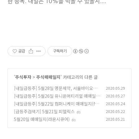
한 종목. 내일은 10%를 먹을 수 있을지....
공감
구독하기
'
주식투자
>
주식매매일지
' 카테고리의 다른 글
[내일급등주] 5월28일 명문제약, 서울바이오시
2020.05.29
스(feat.급등주검색기)
[내일급등주] 5월26일 유니온머티리얼 매매일지
2020.05.27
(0)
(feat.급등주검색기)
[내일급등주] 5월22일 컴퍼니케이 매매일지(fea
2020.05.24
(0)
t. 급등주검색기)
[급등주검색기] 5월21일 피델릭스
2020.05.22
(0)
(0)
5월20일 매매일지(라온시큐어)
2020.05.21
(0)