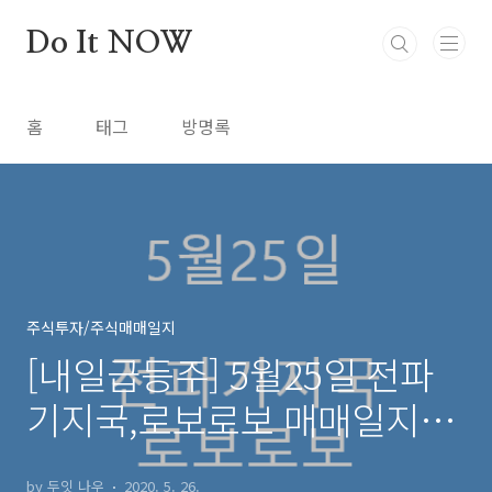
본문 바로가기
Do It NOW
홈
태그
방명록
주식투자/주식매매일지
[내일급등주] 5월25일 전파
기지국,로보로보 매매일지
(feat. 급등주검색기)
by 두잇 나우
2020. 5. 26.